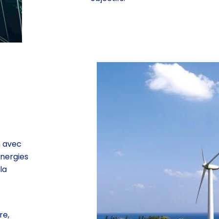
n avec
énergies
la
re,