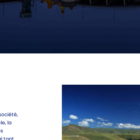
société,
e, la
es
l tant