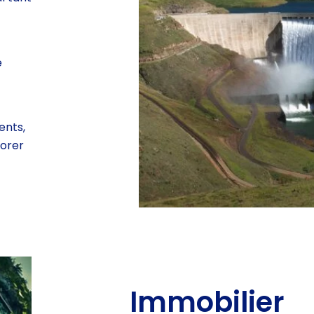
e
ents,
iorer
Immobilier