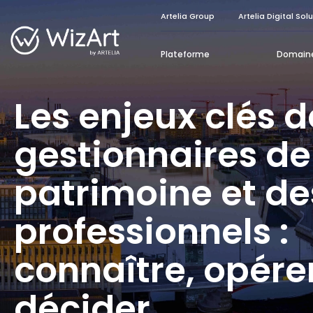
Artelia Group
Artelia Digital Sol
Plateforme
Domain
Les enjeux clés d
gestionnaires de
patrimoine et de
professionnels :
connaître, opérer
décider