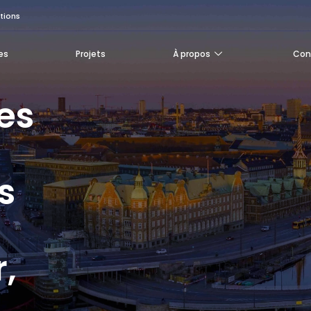
utions
es
Projets
À propos
Con
es
s
,